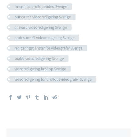
cinematic bröllopsvideo Sverige
outsourca videoredigering Sverige
prisvärd videoredigering Sverige
professionell videoredigering Sverige
redigeringstjänster för videografer Sverige
snabb videoredigering Sverige
videoredigering bröllop Sverige
videoredigering för bröllopsvideografer Sverige