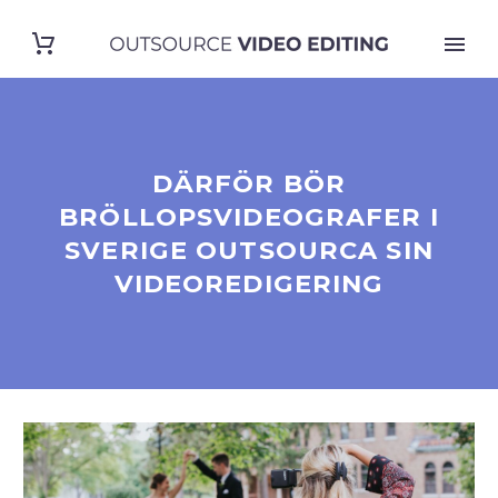
DÄRFÖR BÖR
BRÖLLOPSVIDEOGRAFER I
SVERIGE OUTSOURCA SIN
VIDEOREDIGERING