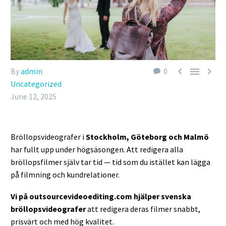



By
admin
0
Uncategorized
June 12, 2025
Bröllopsvideografer i
Stockholm, Göteborg och Malmö
har fullt upp under högsäsongen. Att redigera alla
bröllopsfilmer själv tar tid — tid som du istället kan lägga
på filmning och kundrelationer.
Vi på outsourcevideoediting.com hjälper svenska
bröllopsvideografer
att redigera deras filmer snabbt,
prisvärt och med hög kvalitet.